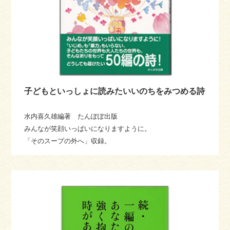
子どもといっしょに読みたいいのちをみつめる詩
水内喜久雄編著 たんぽぽ出版
みんなが笑顔いっぱいになりますように。
「そのスープの外へ」収録。