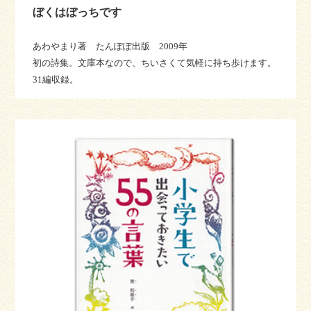
ぼくはぼっちです
あわやまり著 たんぽぽ出版 2009年
初の詩集。文庫本なので、ちいさくて気軽に持ち歩けます。
31編収録。