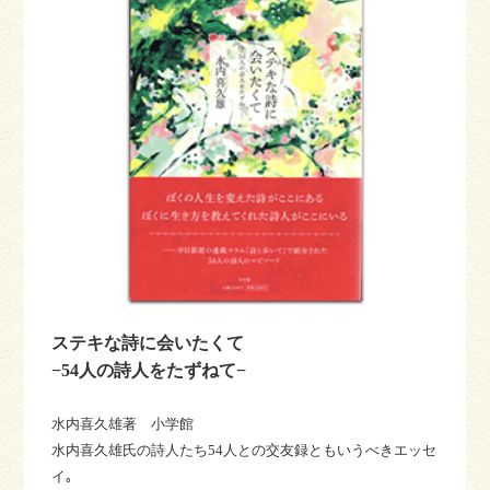
ステキな詩に会いたくて
−54人の詩人をたずねて−
水内喜久雄著 小学館
水内喜久雄氏の詩人たち54人との交友録ともいうべきエッセ
イ｡