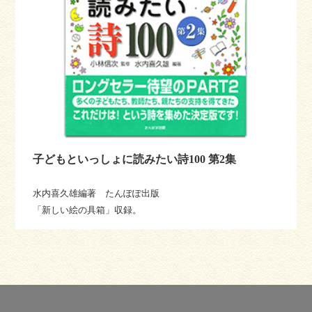
子どもといっしょに読みたい詩100 第2集
水内喜久雄編著 たんぽぽ出版
「新しい絵の具箱」収録。