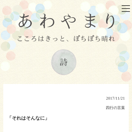
tog
nav
2017/11/21
四行の言葉
「それはそんなに」