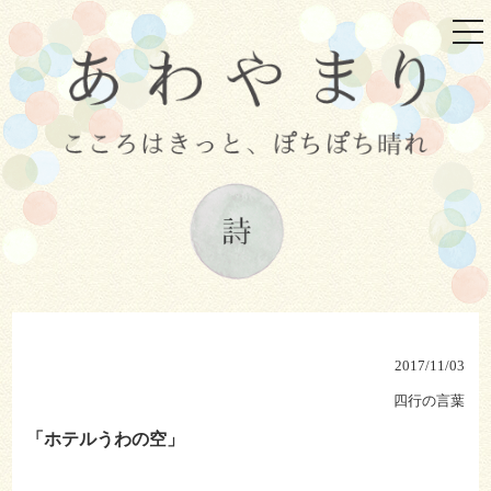
tog
nav
2017/11/03
四行の言葉
「ホテルうわの空」