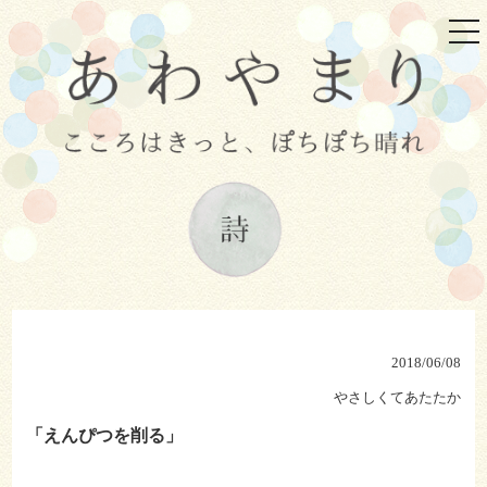
tog
nav
2018/06/08
やさしくてあたたか
「えんぴつを削る」